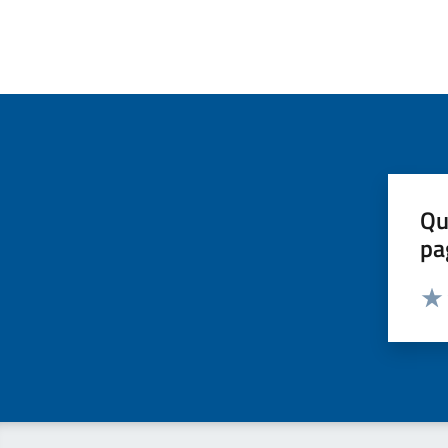
Qu
pa
Valut
Valu