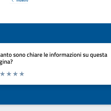
Indietro
anto sono chiare le informazioni su questa
gina?
a da 1 a 5 stelle la pagina
ta 1 stelle su 5
Valuta 2 stelle su 5
Valuta 3 stelle su 5
Valuta 4 stelle su 5
Valuta 5 stelle su 5