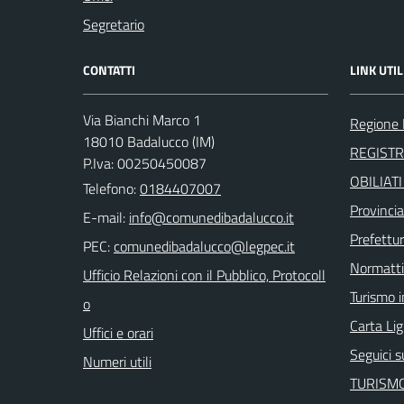
Segretario
CONTATTI
LINK UTIL
Via Bianchi Marco 1
Regione 
18010 Badalucco (IM)
REGIST
P.Iva: 00250450087
OBILIAT
Telefono:
0184407007
Provincia
E-mail:
Prefettur
PEC:
Normatt
Ufficio Relazioni con il Pubblico, Protocoll
Turismo i
o
Carta Ligu
Uffici e orari
Seguici 
Numeri utili
TURISMO