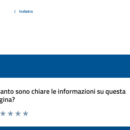
Indietro
anto sono chiare le informazioni su questa
gina?
a da 1 a 5 stelle la pagina
ta 1 stelle su 5
Valuta 2 stelle su 5
Valuta 3 stelle su 5
Valuta 4 stelle su 5
Valuta 5 stelle su 5