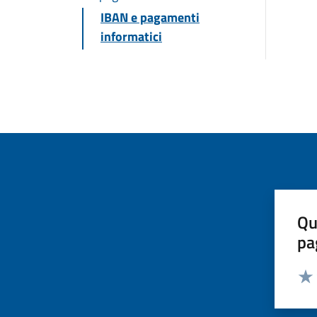
IBAN e pagamenti
informatici
Qu
pa
Valut
Valu