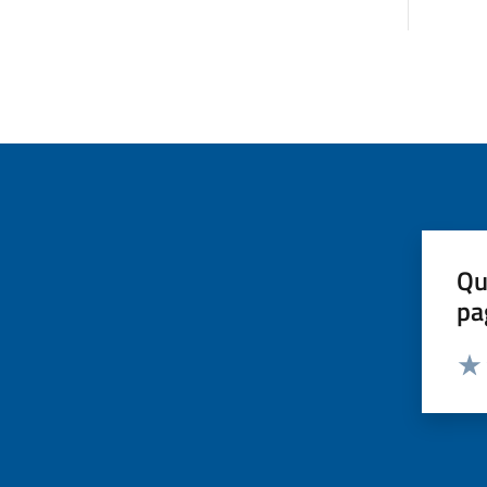
Qu
pa
Valut
Valu