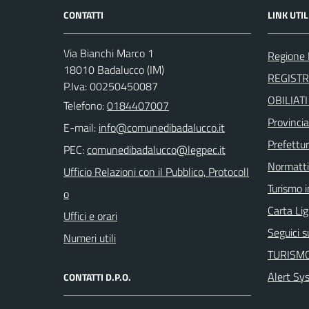
CONTATTI
LINK UTIL
Via Bianchi Marco 1
Regione 
18010 Badalucco (IM)
REGIST
P.Iva: 00250450087
OBILIAT
Telefono:
0184407007
Provincia
E-mail:
Prefettur
PEC:
Normatt
Ufficio Relazioni con il Pubblico, Protocoll
Turismo i
o
Carta Ligu
Uffici e orari
Seguici 
Numeri utili
TURISMO
Alert Sy
CONTATTI D.P.O.