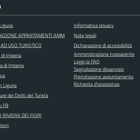
I
Liguria
Informativa privacy
RAZIONE APPARTAMENTI AMM
Note legali
I AD USO TURISTICO
Dichiarazione di accessibilità
Amministrazione trasparente
 di Imperia
Leggi le FAQ
a di Imperia
Segnalazione disservizio
iva
Prenotazione appuntamento
Richiesta d'assistenza
n Liguria
re dei Diritti del Turista
su FB
 RIVIERA DEI FIORI
stem