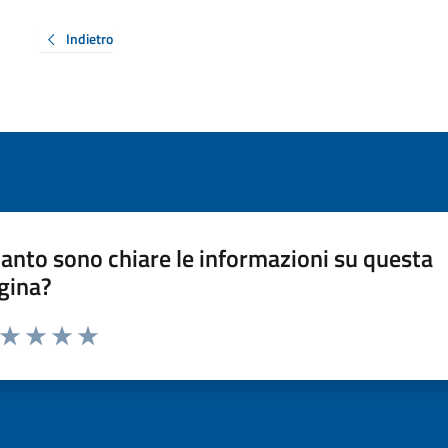
Indietro
anto sono chiare le informazioni su questa
gina?
a da 1 a 5 stelle la pagina
ta 1 stelle su 5
Valuta 2 stelle su 5
Valuta 3 stelle su 5
Valuta 4 stelle su 5
Valuta 5 stelle su 5