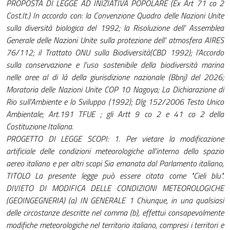
PROPOSTA DI LEGGE AD INIZIATIVA POPOLARE (Ex Art 71 co 2
Cost.It.) In accordo con: la Convenzione Quadro delle Nazioni Unite
sulla diversità biologica del 1992; la Risoluzione dell’ Assemblea
Generale delle Nazioni Unite sulla protezione dell’ atmosfera AIRES
76/112; il Trattato ONU sulla Biodiversità(CBD 1992); l’Accordo
sulla conservazione e l’uso sostenibile della biodiversità marina
nelle aree al di là della giurisdizione nazionale (Bbnj) del 2026;
Moratoria delle Nazioni Unite COP 10 Nagoya; La Dichiarazione di
Rio sull’Ambiente e lo Sviluppo (1992); Dlg 152/2006 Testo Unico
Ambientale; Art.191 TFUE ; gli Artt 9 co 2 e 41 co 2 della
Costituzione Italiana.
PROGETTO DI LEGGE SCOPI: 1. Per vietare la modificazione
artificiale delle condizioni meteorologiche all'interno dello spazio
aereo italiano e per altri scopi Sia emanata dal Parlamento italiano,
TITOLO La presente legge può essere citata come "Cieli blu".
DIVIETO DI MODIFICA DELLE CONDIZIONI METEOROLOGICHE
(GEOINGEGNERIA) (a) IN GENERALE 1 Chiunque, in una qualsiasi
delle circostanze descritte nel comma (b), effettui consapevolmente
modifiche meteorologiche nel territorio italiano, compresi i territori e