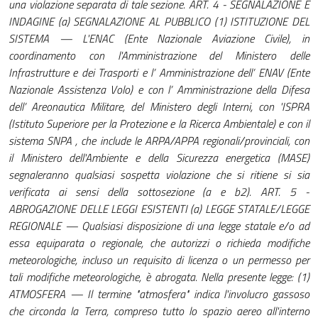
una violazione separata di tale sezione. ART. 4 - SEGNALAZIONE E
INDAGINE (a) SEGNALAZIONE AL PUBBLICO (1) ISTITUZIONE DEL
SISTEMA — L'ENAC (Ente Nazionale Aviazione Civile), in
coordinamento con l'Amministrazione del Ministero delle
Infrastrutture e dei Trasporti e l’ Amministrazione dell’ ENAV (Ente
Nazionale Assistenza Volo) e con l’ Amministrazione della Difesa
dell’ Areonautica Militare, del Ministero degli Interni, con 'ISPRA
(Istituto Superiore per la Protezione e la Ricerca Ambientale) e con il
sistema SNPA , che include le ARPA/APPA regionali/provinciali, con
il Ministero dell'Ambiente e della Sicurezza energetica (MASE)
segnaleranno qualsiasi sospetta violazione che si ritiene si sia
verificata ai sensi della sottosezione (a e b2). ART. 5 -
ABROGAZIONE DELLE LEGGI ESISTENTI (a) LEGGE STATALE/LEGGE
REGIONALE — Qualsiasi disposizione di una legge statale e/o ad
essa equiparata o regionale, che autorizzi o richieda modifiche
meteorologiche, incluso un requisito di licenza o un permesso per
tali modifiche meteorologiche, è abrogata. Nella presente legge: (1)
ATMOSFERA — Il termine "atmosfera" indica l'involucro gassoso
che circonda la Terra, compreso tutto lo spazio aereo all'interno