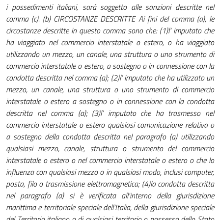
i possedimenti italiani, sarà soggetto alle sanzioni descritte nel
comma (c). (b) CIRCOSTANZE DESCRITTE Ai fini del comma (a), le
circostanze descritte in questo comma sono che: (1)l’ imputato che
ha viaggiato nel commercio interstatale o estero, o ha viaggiato
utilizzando un mezzo, un canale, una struttura o uno strumento di
commercio interstatale o estero, a sostegno o in connessione con la
condotta descritta nel comma (a); (2)l’ imputato che ha utilizzato un
mezzo, un canale, una struttura o uno strumento di commercio
interstatale o estero a sostegno o in connessione con la condotta
descritta nel comma (a); (3)l’ imputato che ha trasmesso nel
commercio interstatale o estero qualsiasi comunicazione relativa o
a sostegno della condotta descritta nel paragrafo (a) utilizzando
qualsiasi mezzo, canale, struttura o strumento del commercio
interstatale o estero o nel commercio interstatale o estero o che lo
influenza con qualsiasi mezzo o in qualsiasi modo, inclusi computer,
posta, filo o trasmissione elettromagnetica; (4)la condotta descritta
nel paragrafo (a) si è verificata all'interno della giurisdizione
marittima e territoriale speciale dell’Italia, della giurisdizione speciale
del Territorio italiano o di qualsiasi territorio o possesso dello Stato