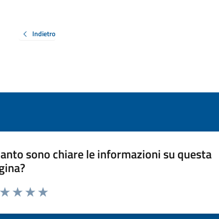
Indietro
anto sono chiare le informazioni su questa
gina?
a da 1 a 5 stelle la pagina
ta 1 stelle su 5
Valuta 2 stelle su 5
Valuta 3 stelle su 5
Valuta 4 stelle su 5
Valuta 5 stelle su 5