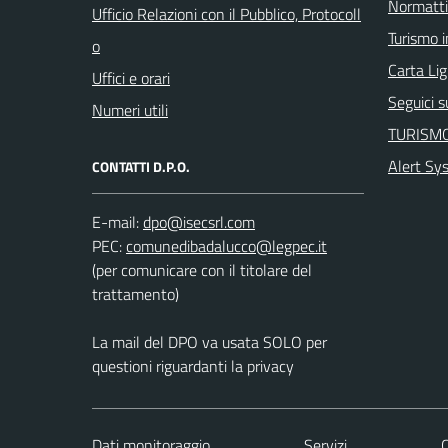
Normatt
Ufficio Relazioni con il Pubblico, Protocoll
Turismo i
o
Carta Ligu
Uffici e orari
Seguici 
Numeri utili
TURISMO
Alert Sy
CONTATTI D.P.O.
E-mail:
PEC:
(per comunicare con il titolare del
trattamento)
La mail del DPO va usata SOLO per
questioni riguardanti la privacy
Dati monitoraggio
Servizi
C