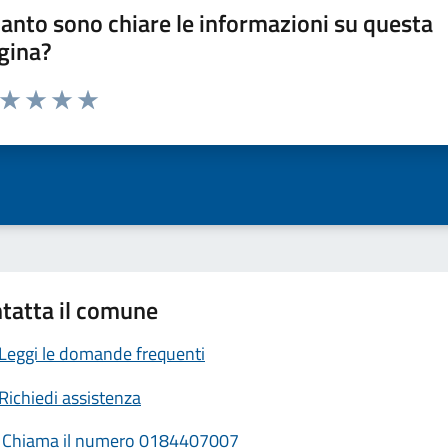
anto sono chiare le informazioni su questa
gina?
a da 1 a 5 stelle la pagina
ta 1 stelle su 5
Valuta 2 stelle su 5
Valuta 3 stelle su 5
Valuta 4 stelle su 5
Valuta 5 stelle su 5
tatta il comune
Leggi le domande frequenti
Richiedi assistenza
Chiama il numero 0184407007