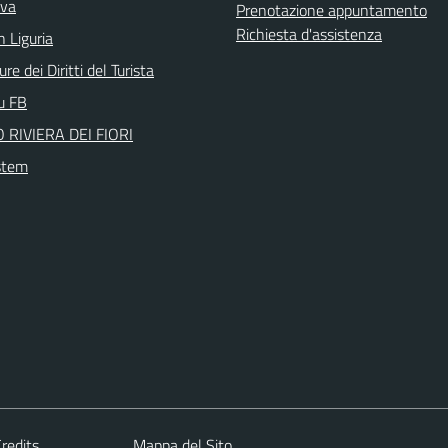
iva
Prenotazione appuntamento
Richiesta d'assistenza
n Liguria
re dei Diritti del Turista
su FB
 RIVIERA DEI FIORI
stem
redits
Mappa del Sito