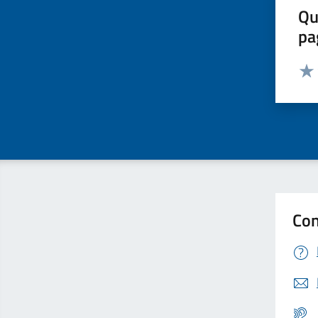
Qu
pa
Valut
Valu
Con