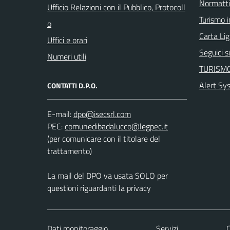
Normatt
Ufficio Relazioni con il Pubblico, Protocoll
Turismo i
o
Carta Ligu
Uffici e orari
Seguici 
Numeri utili
TURISMO
Alert Sy
CONTATTI D.P.O.
E-mail:
PEC:
(per comunicare con il titolare del
trattamento)
La mail del DPO va usata SOLO per
questioni riguardanti la privacy
Dati monitoraggio
Servizi
C