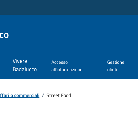
co
Vivere
Accesso
Gestione
Badalucco
all'informazione
rifiuti
affari o commerciali
/
Street Food