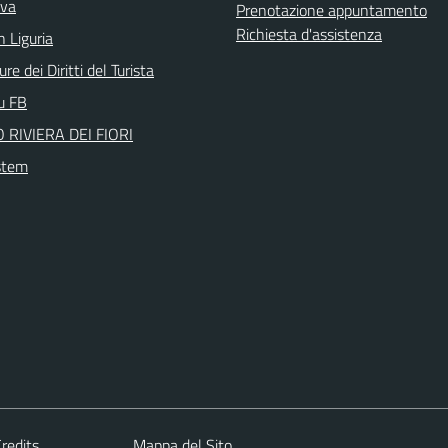
iva
Prenotazione appuntamento
Richiesta d'assistenza
n Liguria
re dei Diritti del Turista
su FB
 RIVIERA DEI FIORI
stem
redits
Mappa del Sito