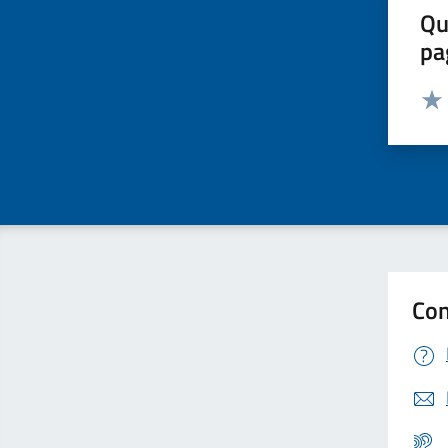
Qu
pa
Valut
Valu
Con