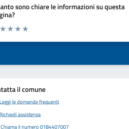
anto sono chiare le informazioni su questa
gina?
a da 1 a 5 stelle la pagina
ta 1 stelle su 5
Valuta 2 stelle su 5
Valuta 3 stelle su 5
Valuta 4 stelle su 5
Valuta 5 stelle su 5
tatta il comune
Leggi le domande frequenti
Richiedi assistenza
Chiama il numero 0184407007