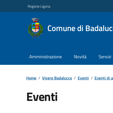
Regione Liguria
Comune di Badaluc
Amministrazione
Novità
Servizi
Home
/
Vivere Badalucco
/
Eventi
/
Eventi di 
Eventi